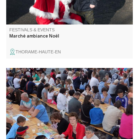
FESTIVALS & EVENTS
Marché ambiance Noël
THORAME-HAUTE-EN
Under the plane trees, the Comité des fêtes organizes its
annual bingo. Lots of prizes to be won!