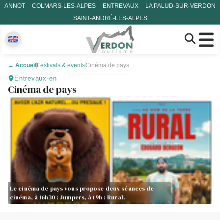
ANNOT
COLMARS-LES-ALPES
ENTREVAUX
LA PALUD-SUR-VERDON
SAINT-ANDRÉ-LES-ALPES
←
Accueil
Festivals & events
Cinéma de pays
Entrevaux-en
Cinéma de pays
Le cinéma de pays vous propose deux séances de
cinéma, à 16h30 : Jumpers, à 19h : Rural.