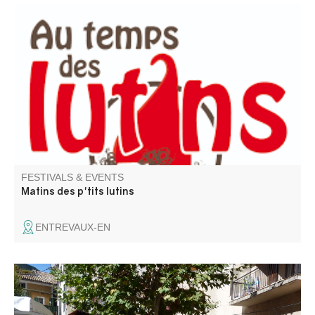
Travelling toy library for children (0-3 years) and their
carers.
FESTIVALS & EVENTS
Matins des p'tits lutins
ENTREVAUX-EN
The village celebrates the chestnut with a market,
tastings, animations and the Train des pignes à vapeur