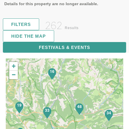
Details for this property are no longer available.
262
FILTERS
Results
HIDE THE MAP
FESTIVALS & EVENTS
67
+
16
−
19
48
33
34