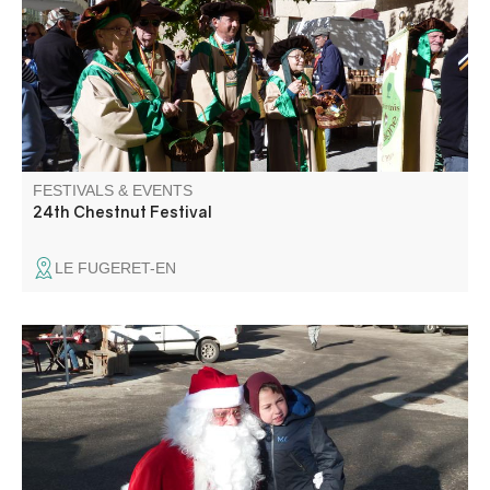
which, for its last outing of the season, runs between
Puget-Théniers and Le Fugeret.
FESTIVALS & EVENTS
24th Chestnut Festival
LE FUGERET-EN
Ambiance féerique sur la place du village. Marché
gourmand, décoration et jouets.