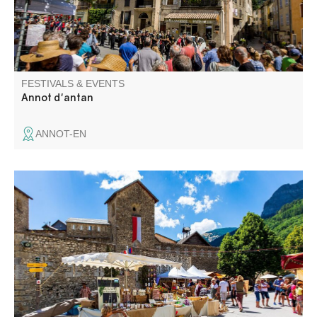
FESTIVALS & EVENTS
Annot d'antan
ANNOT-EN
Flavours, scents, jewelry, woodwork, leatherwork, musical
instruments... Some sixty exhibitors present original,
hand-crafted creations.