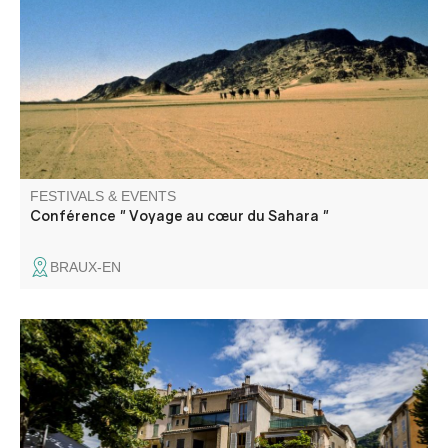
Guini, directeur littéraire.
FESTIVALS & EVENTS
Conférence " Voyage au cœur du Sahara "
BRAUX-EN
Immerse yourself in the Annot of yesteryear, from 1800
through the Belle Époque to the 1930s. Thanks to the
diversity and richness of its activities, this unique event
brings together residents, visitors, and enthusiasts for a
lively celebration of Annot’s heritage.