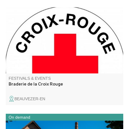
Venez chiner dans un joli village tout en faisant une bonne
action !
FESTIVALS & EVENTS
Braderie de la Croix Rouge
BEAUVEZER-EN
On demand
A full day combining industrial heritage, cultural mediation