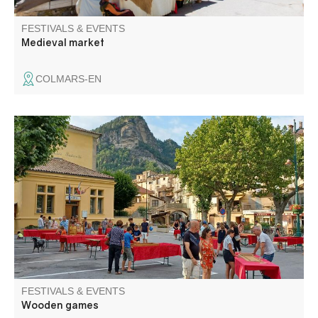
FESTIVALS & EVENTS
Medieval market
COLMARS-EN
Come and test your reflexes and concentration with family
and friends on the many giant wooden games.
FESTIVALS & EVENTS
Wooden games