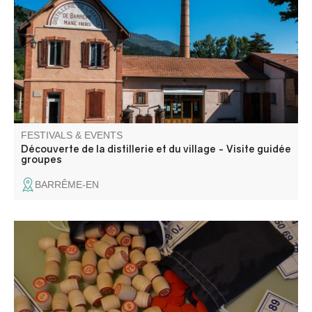
and local discovery.
FESTIVALS & EVENTS
Découverte de la distillerie et du village - Visite guidée
groupes
BARRÊME-EN
Organized by Villars Animations . Refreshments and
snacks on site. Come and try your luck and have a great
time.