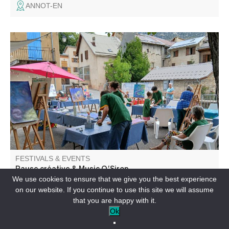
ANNOT-EN
Pause Créative : un atelier créatif pour adultes et enfants
accompagnés, suivie de Music O’Sirop : un concert de
musique inspirée dans l’instant présent ; puis autour d’un
sirop, les rencontres et les partages se poursuivent dans
un esprit convivial.
FESTIVALS & EVENTS
Pause créative & Music O'Sirop
We use cookies to ensure that we give you the best experience
on our website. If you continue to use this site we will assume
THORAME-HAUTE-EN
that you are happy with it.
Ok