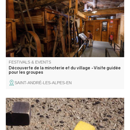
A day combining industrial heritage and local discovery.
FESTIVALS & EVENTS
Découverte de la minoterie et du village -Visite guidée
pour les groupes
SAINT-ANDRÉ-LES-ALPES-EN
Come and enjoy the Comité des Fêtes Day, and take part
in the square boules competition on the jeu de boules.
Refreshment bar and music all day. P