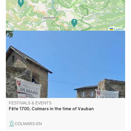
9
7
Leaflet
A full program for everyone: a market, street
entertainment, tours, theater, music, street performances,
and shows! Dress up to make the festival even more fun.
FESTIVALS & EVENTS
Fête 1700, Colmars in the time of Vauban
COLMARS-EN