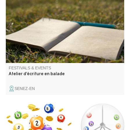
Entre ciel, pierres et chemins, venez cueillir les mots là où
le paysage les murmure. La CCAPV vous invite à un
atelier mêlant balade et temps d’écriture, pour explorer le
territoire autrement et laisser émerger votre expression.
FESTIVALS & EVENTS
Atelier d’écriture en balade
SENEZ-EN
Super Loto du comité des fêtes avec des surprises à
gogo !