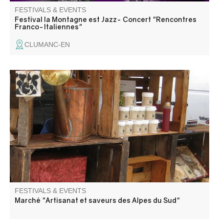
FESTIVALS & EVENTS
Festival la Montagne est Jazz- Concert "Rencontres
Franco-Italiennes"
CLUMANC-EN
The markets on offer are events for certified producers
and craftsmen, with products coming directly from their
farms or workshops in the Alpes de Haute-Provence or
Hautes Alpes.
FESTIVALS & EVENTS
Marché "Artisanat et saveurs des Alpes du Sud"