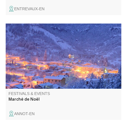
ENTREVAUX-EN
Wide selection of gifts and decorations, market with
handcrafted products: associations, artisans and
producers welcome you in a warm atmosphere. Telethon
stand, various activities.
FESTIVALS & EVENTS
Marché de Noël
ANNOT-EN