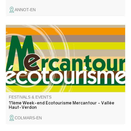
ANNOT-EN
Week-end Ecotourisme Mercantour organisé par
l'association Mercantour Ecotourisme dans le cadre de
son Festival du Tourisme Durable du mois de septembre
2026 et avec la collaboration de ses partenaires .
FESTIVALS & EVENTS
11ème Week-end Ecotourisme Mercantour - Vallée
Haut-Verdon
COLMARS-EN