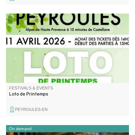
A gagner : Cave à vin, Vidéo projecteur, Paniers garnies,
Jambon cru, bons d'achat … Buvette et petite
restauration sur place.
FESTIVALS & EVENTS
Loto de Printemps
PEYROULES-EN
On demand