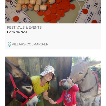
FESTIVALS & EVENTS
Loto de Noël
VILLARS-COLMARS-EN
Venez rencontrer les ânes d'Émilie, son métier d'ânière et
l'amour qu'elle porte à ses amis aux longues oreilles.
Rencontre du troupeau, pansage, balade avec les ânes ,
contes et poèmes sur cet animal attachant !