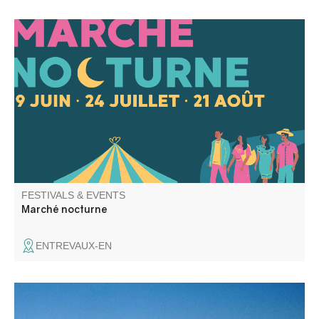
Come discover the first edition of Entrevaux’s outdoor
night markets: regular vendors and special guests,
shopping in the cool evening air, open bars, and a friendly
atmosphere await you.
FESTIVALS & EVENTS
Marché nocturne
ENTREVAUX-EN
De la Bible à Théodore Monod, une conférence par Pierre