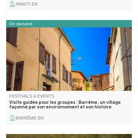
ANNOT-EN
On demand
Barrême est un village façonné par son territoire : la
roche, l’eau et les voies de passage. Installé au confluent
de trois Asse, au pied du plateau Saint-Jean, il s’est
déplacé au fil des siècles, du bourg perché médiéval vers
la vallée.
FESTIVALS & EVENTS
Visite guidée pour les groupes : Barrême, un village
façonné par son environnement et son histoire
BARRÊME-EN