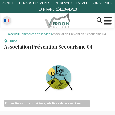
ANNOT
COLMARS-LES-ALPES
ENTREVAUX
LA PALUD-SUR-VERDON
SAINT-ANDRÉ-LES-ALPES
←
Accueil
Commerces et services
Association Prévention Secourisme 04
Annot
Association Prévention Secourisme 04
Formations, interventions, ateliers de secourisme.