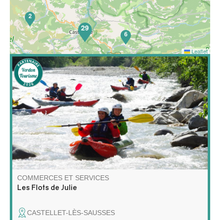
2
29
6
Leaflet
65
Découvrez le raft et le kayak autrement ! Partez avec
moi pour une aventure unique sur l'eau, entre
exploration, détente et nature sauvage !
COMMERCES ET SERVICES
Les Flots de Julie
CASTELLET-LÈS-SAUSSES