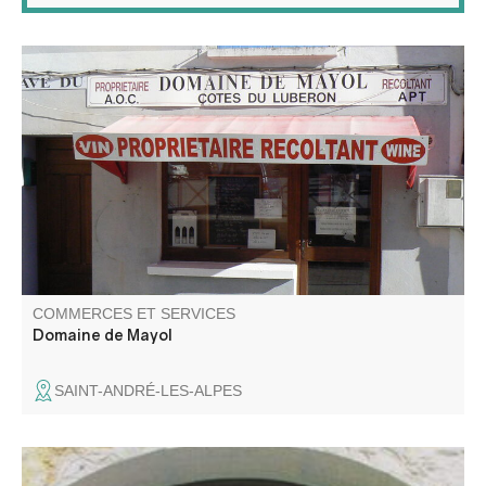
Vente du vin du caveau du Domaine de Mayol. Une
famille, une histoire, un Terroir d'émotions, un Vin.
Vigneron indépendant, domaine 100% biologique : AOP
Lubéron, AOP Ventoux, IGP Vaucluse et IGP
Méditerranée (rouge, rosé et blanc).
COMMERCES ET SERVICES
Domaine de Mayol
SAINT-ANDRÉ-LES-ALPES