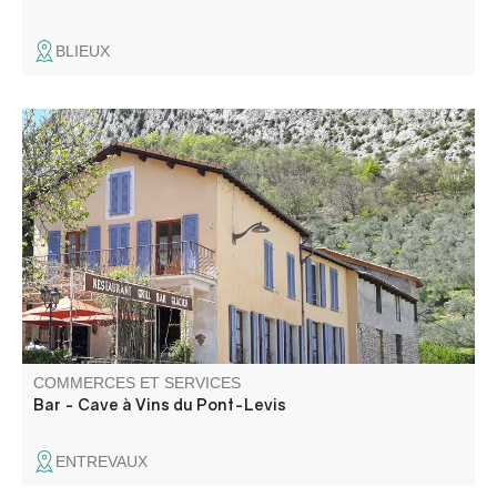
BLIEUX
Bar - Cave à vins face au vieux village médiéval Snacking
chaud à la presse Class'croûte à base de produits frais
cuisinés sur place (selon possibilités) Vins AB, Spiritueux,
Bières artisanales et coffrets cadeaux
COMMERCES ET SERVICES
Bar - Cave à Vins du Pont-Levis
ENTREVAUX