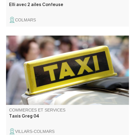
Elli avec 2 ailes Conteuse
COLMARS
Contactez nous pour vos déplacements dans le
département ou au-delà. 2 SUV sur Digne et Villars
Colmars. Nous intervenons pour vos déplacements
individuels ou collectifs: gare, aéroport, tourisme.
Conventionné transport assis professionnel hôpitaux.
COMMERCES ET SERVICES
Taxis Greg 04
VILLARS-COLMARS