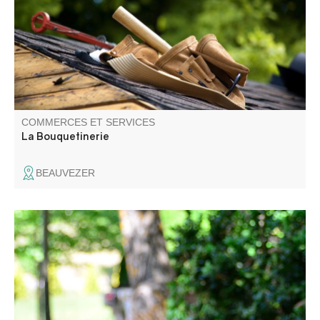
plateaux de table, des bureaux de travail, etc. De plus,
nous pouvons aménager votre terrasse, balcon et
couverture.
COMMERCES ET SERVICES
La Bouquetinerie
BEAUVEZER
Le domaine d'Aiguines est aujourd'hui un vaste lieu de
détente composé d'un restaurant, d'un gîte, d'une
boutique et du logement des propriétaires. Dans la
boutique vous trouverez : foie gras et pâtés, confits et
plats cuisinés, tartinades et sauces ...