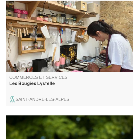
Bougies à la cire d'abeille pure et locale, bougies à la cire
de soja. Fondants parfumés aux fragrances de Grasse.
Naturelle, colorée, parfumée, notre gamme de bougies
est variée. Commandes personnalisées, cadeaux,
anniversaire, mariage….
COMMERCES ET SERVICES
Les Bougies Lystelle
SAINT-ANDRÉ-LES-ALPES
La charpente traditionnelle en bois massif. Nous réalisons
diverses constructions telles que des maisons, des