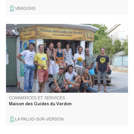
VERGONS
Basés depuis 1984 à la Palud, au cœur des Gorges du
Verdon, la Maison des Guides est idéalement placée pour
vous proposer, pendant toute l'année, un large éventail
d'activités en escalade, descente de canyon, parcours
aventure et randonnée pédestre.
COMMERCES ET SERVICES
Maison des Guides du Verdon
LA PALUD-SUR-VERDON