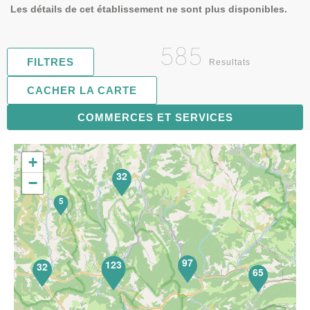
Les détails de cet établissement ne sont plus disponibles.
585
FILTRES
Resultats
CACHER LA CARTE
119
COMMERCES ET SERVICES
+
32
−
5
97
123
32
65