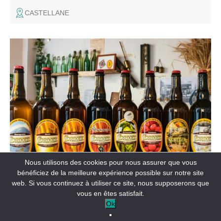
CASTELLANE
Les bières Cordœil sont des produits du terroir, à base
d'orge, de blé et de houblon cultivés sur place en
agriculture biologique. Bières spéciales, cuvées
aromatisées, médaillées, à découvrir sans modération.
Label Brasseur Indépendant.
COMMERCES ET SERVICES
Nous utilisons des cookies pour nous assurer que vous
Brasserie Cordoeil
bénéficiez de la meilleure expérience possible sur notre site
web. Si vous continuez à utiliser ce site, nous supposerons que
vous en êtes satisfait.
THORAME-BASSE
Ok