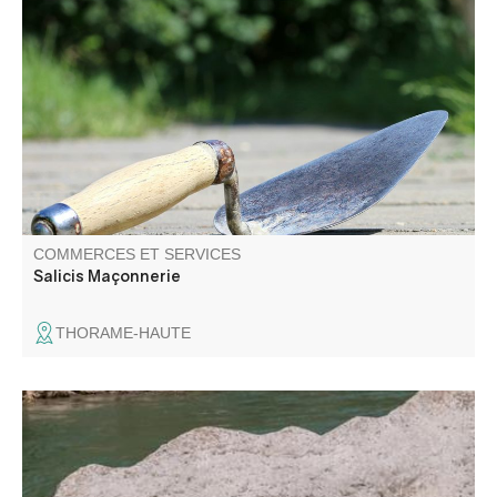
COMMERCES ET SERVICES
Salicis Maçonnerie
THORAME-HAUTE
Aboard Rafting propose des activités sportives en eau
vive (rafting, canöe-raft, hydrospeed, aqua rando) dans
les gorges du Verdon.