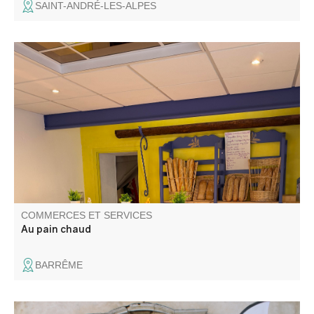
SAINT-ANDRÉ-LES-ALPES
On vous propose du pain, des viennoiseries, des
fougasses, de la pissaladière, de la pizza …
COMMERCES ET SERVICES
Au pain chaud
BARRÊME