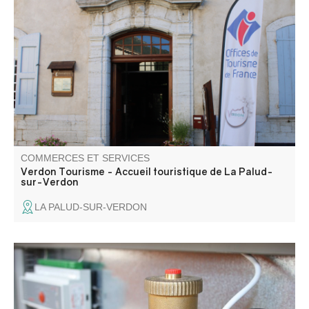
Le Bureau d'Accueil des Gorges du Verdon, de la Palud-
sur-Verdon et Rougon, se situe au centre du village, dans
le Château. Au cœur du Grand Canyon, il est une étape
incontournable pour l'organisation de votre séjour dans
les Gorges du Verdon.
COMMERCES ET SERVICES
Verdon Tourisme - Accueil touristique de La Palud-
sur-Verdon
LA PALUD-SUR-VERDON