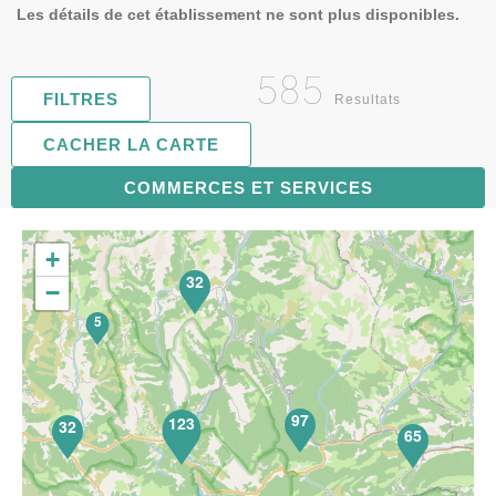
Les détails de cet établissement ne sont plus disponibles.
585
FILTRES
Resultats
CACHER LA CARTE
119
COMMERCES ET SERVICES
+
32
−
5
97
123
32
65