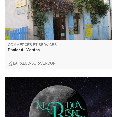
miel, fromage, biscuit, viande, bière, légume, plat à
emporter, huile d'olive, sirop, safran et dérivés, huile
essentielle et cosmétiques...
COMMERCES ET SERVICES
Panier du Verdon
LA PALUD-SUR-VERDON
Bienvenue chez Verdon Résine Art. Nous vous proposons
nos créations en bois et résine époxy ainsi que nos
œuvres fluidart entièrement réalisées à la main.