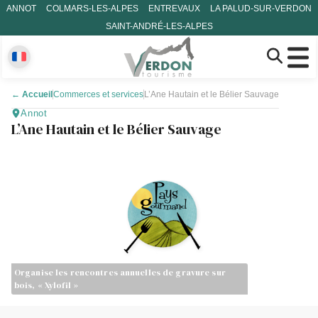
ANNOT
COLMARS-LES-ALPES
ENTREVAUX
LA PALUD-SUR-VERDON
SAINT-ANDRÉ-LES-ALPES
←
Accueil
Commerces et services
L’Ane Hautain et le Bélier Sauvage
Annot
L’Ane Hautain et le Bélier Sauvage
Organise les rencontres annuelles de gravure sur
bois, « Xylofil »