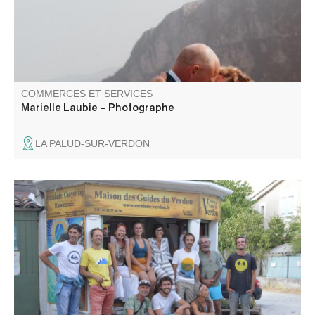
les paysages de la région.
COMMERCES ET SERVICES
Marielle Laubie - Photographe
LA PALUD-SUR-VERDON
Basés depuis 1984 à la Palud, au cœur des Gorges du
Verdon, la Maison des Guides est idéalement placée pour
vous proposer, pendant toute l'année, un large éventail
d'activités en escalade, descente de canyon, parcours
aventure et randonnée pédestre.