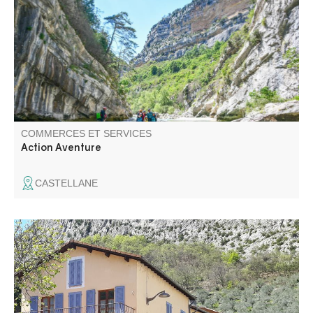
"Qualité tourisme" en sports d'eau-vive à Castellane.
Découvrez les Gorges du Verdon en sécurité avec un
guide expérimenté. Vous serez accueillis avec le sourire,
par une équipe à votre service.
COMMERCES ET SERVICES
Action Aventure
CASTELLANE
Bar - Cave à vins face au vieux village médiéval Snacking
chaud à la presse Class'croûte à base de produits frais
cuisinés sur place (selon possibilités) Vins AB, Spiritueux,
Bières artisanales et coffrets cadeaux