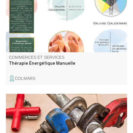
réflexes des pieds, mains, visage et du ventre sur la
cartographie du corps entier permettant de diminuer les
tensions des organes.
COMMERCES ET SERVICES
Thérapie Énergétique Manuelle
COLMARS
Grégory Landat, artisan plombier dans les Alpes-de-
Haute-Provence (04), spécialisé dans les interventions de
proximité il met son expertise au service des habitants et
des propriétaires du Verdon. Il intervient rapidement sur
l'ensemble du territoire.