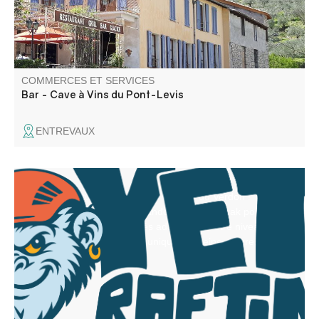
COMMERCES ET SERVICES
Bar - Cave à Vins du Pont-Levis
ENTREVAUX
Vivez l’aventure au cœur des Gorges du Verdon !
Canyoning, rafting, aqua rando et canoë-kayak pour tous
de 7 à 70 ans. Des activités adaptées à votre niveau,
pour partager un moment unique en pleine nature, en
toute sécurité.