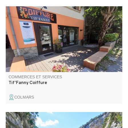
Salon de coiffure et espace zen avec lit d'hydromassage
à sec. Ecoute et conseil d'une passionnée de coiffure (4e
prix au mondial de la coiffure) et pour votre coiffure de
mariée (voir notre book sur notre site).
COMMERCES ET SERVICES
Tif'Fanny Coiffure
COLMARS
ACTION AVENTURE est l'unique entreprise labellisée