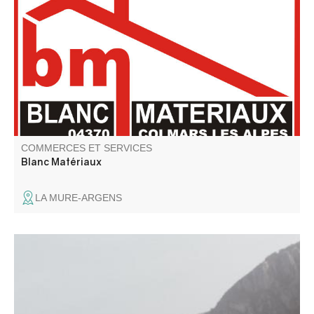
Commerce de bricolage Vente de matériel de bricolage,
de gros œuvre, de poêle.
COMMERCES ET SERVICES
Blanc Matériaux
LA MURE-ARGENS
Photographe basée à La Palud sur Verdon (04), je
propose des prestations pour les couples, mariages et
professionnels. Mon approche mêle direction et
spontanéité pour créer des images fortes, inspirées par