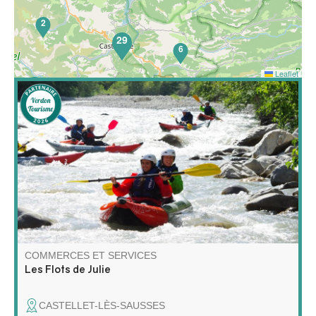
2
29
6
Leaflet
65
Découvrez le raft et le kayak autrement ! Partez avec
moi pour une aventure unique sur l'eau, entre
exploration, détente et nature sauvage !
COMMERCES ET SERVICES
Les Flots de Julie
CASTELLET-LÈS-SAUSSES